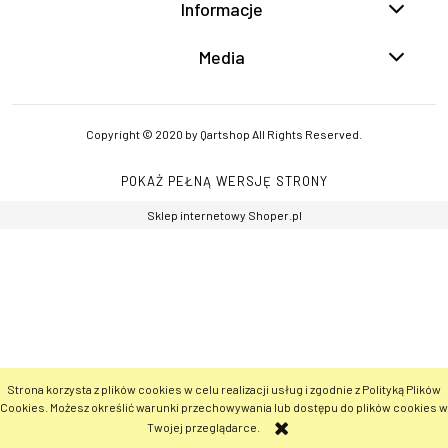
Informacje
Media
Copyright © 2020 by Qartshop All Rights Reserved.
POKAŻ PEŁNĄ WERSJĘ STRONY
Sklep internetowy Shoper.pl
Strona korzysta z plików cookies w celu realizacji usług i zgodnie z Polityką Plików
Cookies. Możesz określić warunki przechowywania lub dostępu do plików cookies w
Twojej przeglądarce.