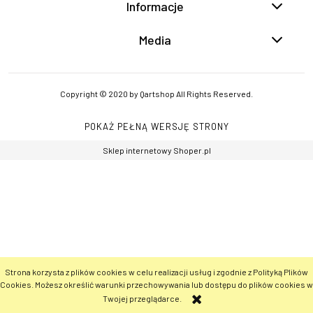
Informacje
Media
Copyright © 2020 by Qartshop All Rights Reserved.
POKAŻ PEŁNĄ WERSJĘ STRONY
Sklep internetowy Shoper.pl
Strona korzysta z plików cookies w celu realizacji usług i zgodnie z Polityką Plików
Cookies. Możesz określić warunki przechowywania lub dostępu do plików cookies w
Twojej przeglądarce.