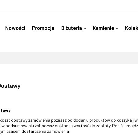
Nowości
Promocje
Biżuteria
Kamienie
Kolek
Kamienie pod Znak Zodiaku
Akcesoria
Instagram
Dostawy
stawy
koszt dostawy zamówienia poznasz po dodaniu produktów do koszyka i wyb
- w podsumowaniu zobaczysz dokładną wartość do zapłaty. Poniżej znajdz
ym czasem dostarczenia zamówienia: