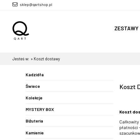
sklep@qartshop.pl
ZESTAWY
Firmy
Jesteś w:
»
Koszt dostawy
Kadzidła
Koszt 
Świece
Kolekcje
MYSTERY BOX
Koszt do
Biżuteria
Całkowity 
płatności 
Kamienie
szacunkow