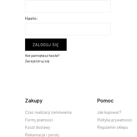
Hasło:
ZALOGUJ SIĘ
Nie pamiętasz hasła?
Zarejestruj się
Zakupy
Pomoc
Czas realizacji zamówienia
Jak kupować?
Formy płatności
Polityka prywatności
Koszt dostawy
Regulamin sklepu
Reklamacje i zwroty