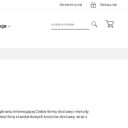
Zarejestruj się
Zaloguj się
cje
raniu interesującej Ciebie formy dostawy i metody
iesz listę standardowych kosztów dostawy, wraz z