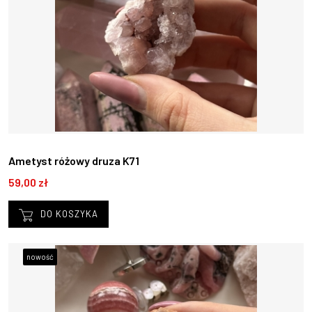
Ametyst różowy druza K71
59,00 zł
DO KOSZYKA
nowość