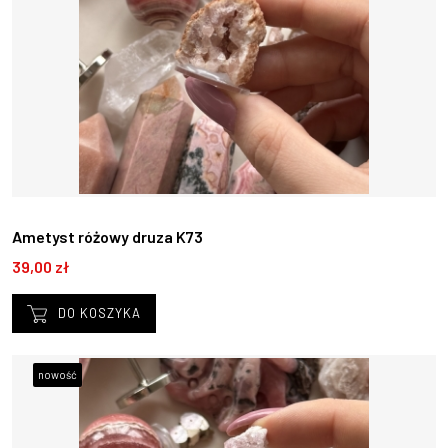
Ametyst różowy druza K73
39,00 zł
DO KOSZYKA
nowość