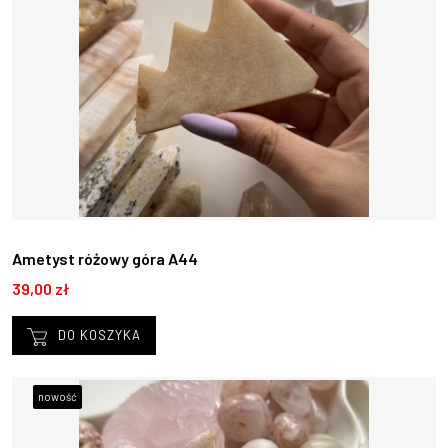
Ametyst różowy góra A44
39,00 zł
DO KOSZYKA
nowość