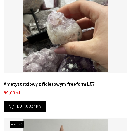
Ametyst różowy z fioletowym freeform L57
89,00 zł
DO KOSZYKA
nowość