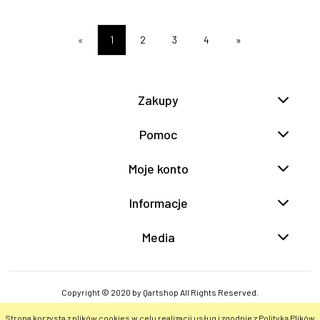
«
1
2
3
4
»
Zakupy
Pomoc
Moje konto
Informacje
Media
Copyright © 2020 by Qartshop All Rights Reserved.
Strona korzysta z plików cookies w celu realizacji usług i zgodnie z Polityką Plików