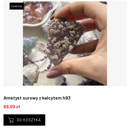
nowość
Ametyst surowy z kalcytem h93
69,00 zł
DO KOSZYKA