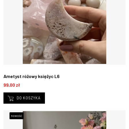
Ametyst różowy księżyc L6
99,00 zł
DO KOSZYKA
nowość