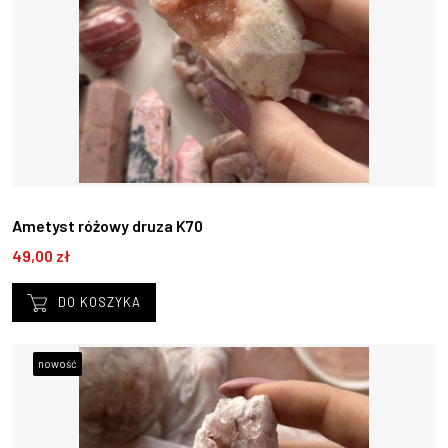
Ametyst różowy druza K70
49,00 zł
DO KOSZYKA
nowość