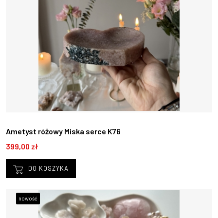
Ametyst różowy Miska serce K76
399,00 zł
DO KOSZYKA
nowość