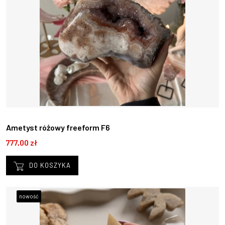
Ametyst różowy freeform F6
777,00 zł
DO KOSZYKA
nowość