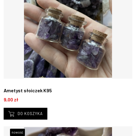
Ametyst słoiczek K95
9,00 zł
DO KOSZYKA
nowość