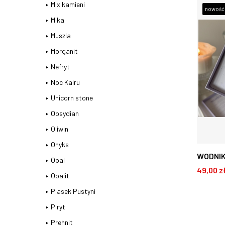
21.05 -
Mix kamieni
nowość
Mika
Muszla
Morganit
Nefryt
Noc Kairu
Unicorn stone
Obsydian
Oliwin
Onyks
WODNI
Opal
49,00 z
bransol
Opalit
20.01 - 
Piasek Pustyni
D
Piryt
Prehnit