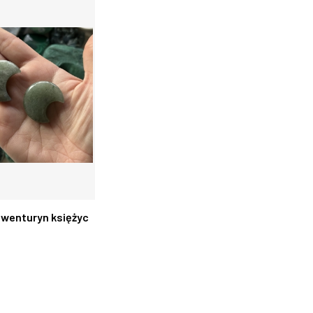
.11
zaciągana 23.10 -21.11
awenturyn księżyc
 KOSZYKA