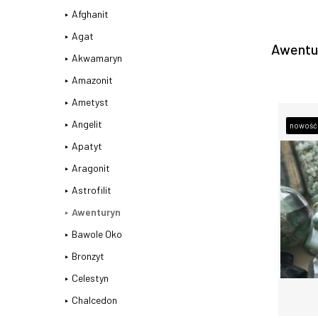
Afghanit
Agat
Awentu
Akwamaryn
Amazonit
Ametyst
Angelit
nowość
Apatyt
Aragonit
Astrofilit
Awenturyn
Bawole Oko
Bronzyt
Celestyn
Chalcedon