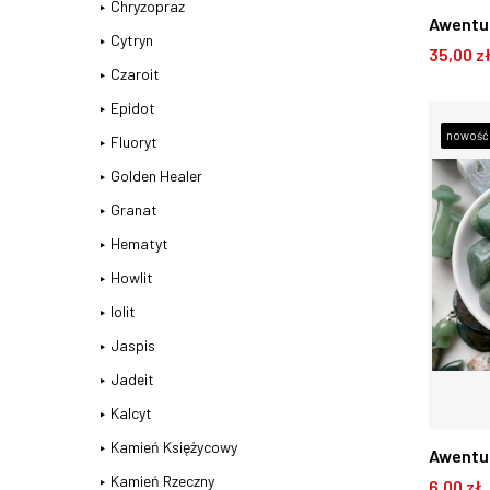
Chryzopraz
Awentu
Cytryn
35,00 z
Czaroit
D
Epidot
nowość
Fluoryt
Golden Healer
Granat
Hematyt
Howlit
Iolit
Jaspis
Jadeit
Kalcyt
Kamień Księżycowy
Awentur
Kamień Rzeczny
6,00 zł
polerow