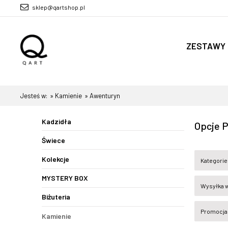
sklep@qartshop.pl
ZESTAWY
Firmy
Jesteś w:
»
Kamienie
»
Awenturyn
Kadzidła
Opcje P
Świece
Kolekcje
Kategorie
MYSTERY BOX
Wysyłka w
Biżuteria
Promocja:
Kamienie