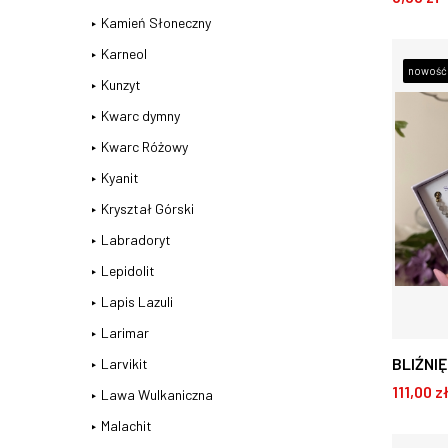
Kamień Słoneczny
D
Karneol
nowość
Kunzyt
Kwarc dymny
Kwarc Różowy
Kyanit
Kryształ Górski
Labradoryt
Lepidolit
Lapis Lazuli
Larimar
BLIŹNI
Larvikit
111,00 z
PRZED
Lawa Wulkaniczna
bransol
Malachit
D