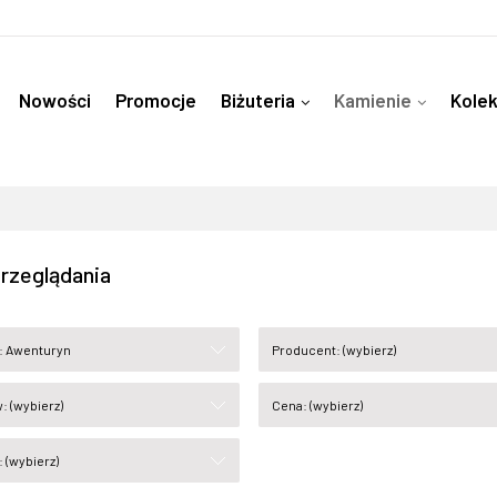
Nowości
Promocje
Biżuteria
Kamienie
Kolek
Kamienie pod Znak Zodiaku
Akcesoria
Instagram
rzeglądania
: Awenturyn
Producent: (wybierz)
: (wybierz)
Cena: (wybierz)
 (wybierz)