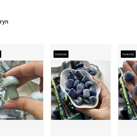
ryn
nowość
nowość