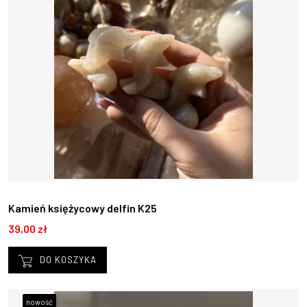
Kamień księżycowy delfin K25
39,00 zł
DO KOSZYKA
nowość