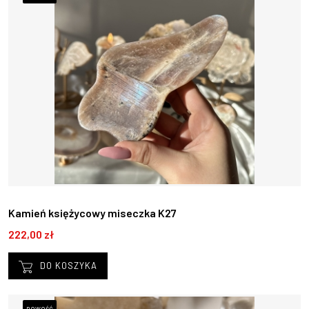
Kamień księżycowy miseczka K27
222,00 zł
DO KOSZYKA
nowość