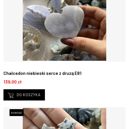
Chalcedon niebieski serce z druzą E81
139,00 zł
DO KOSZYKA
nowość