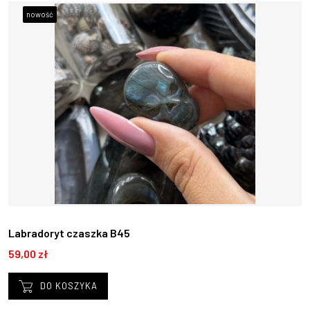
nowość
Labradoryt czaszka B45
59,00 zł
DO KOSZYKA