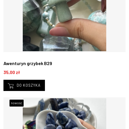
Awenturyn grzybek B29
35,00 zł
DO KOSZYKA
nowość