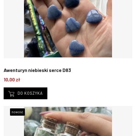
Awenturyn niebieski serce D83
10,00 zł
DO KOSZYKA
nowość