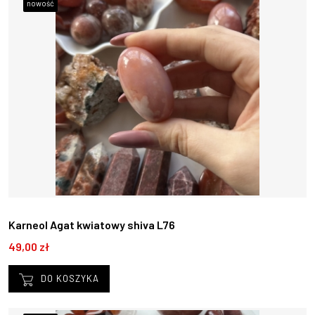
nowość
Karneol Agat kwiatowy shiva L76
49,00 zł
DO KOSZYKA