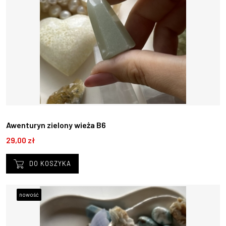
Awenturyn zielony wieża B6
29,00 zł
DO KOSZYKA
nowość