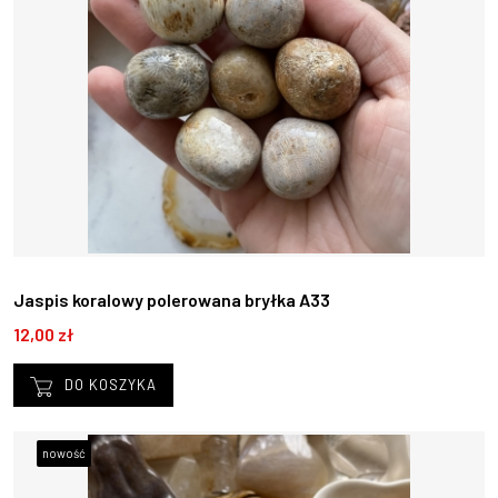
Jaspis koralowy polerowana bryłka A33
12,00 zł
DO KOSZYKA
nowość