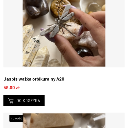
Jaspis ważka orbikuralny A20
59,00 zł
DO KOSZYKA
nowość