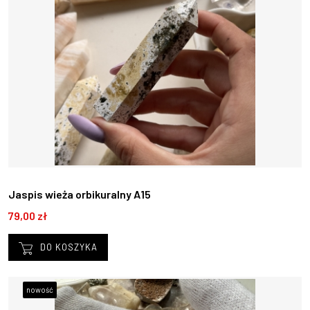
Jaspis wieża orbikuralny A15
79,00 zł
DO KOSZYKA
nowość