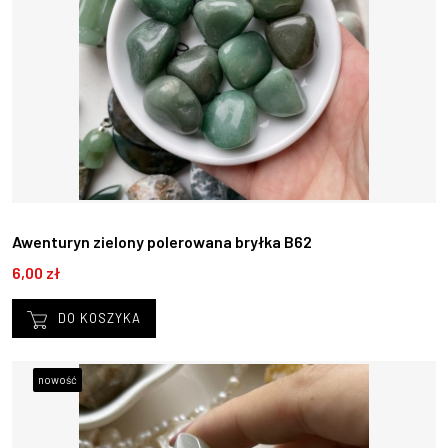
Awenturyn zielony polerowana bryłka B62
6,00 zł
DO KOSZYKA
nowość