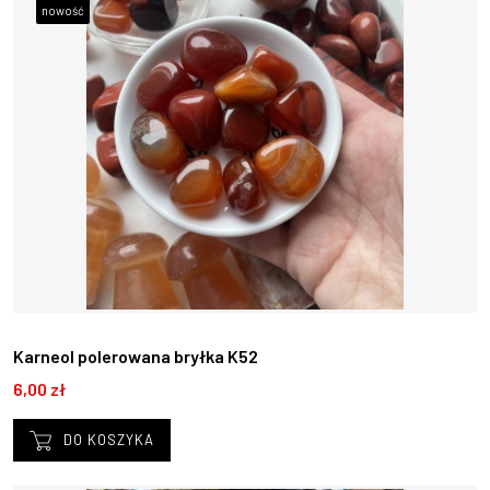
nowość
Karneol polerowana bryłka K52
6,00 zł
DO KOSZYKA