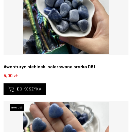
Awenturyn niebieski polerowana bryłka D81
5,00 zł
DO KOSZYKA
nowość