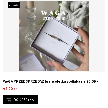
nowość
WAGA PRZEDSPRZEDAŻ bransoletka zodiakalna 23.09 -
22.10
49,00 zł
DO KOSZYKA