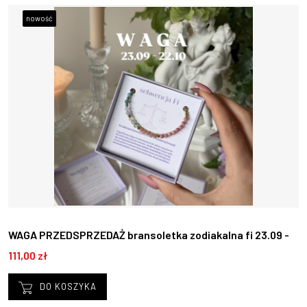
nowość
WAGA PRZEDSPRZEDAŻ bransoletka zodiakalna fi 23.09 -
22.10
111,00 zł
DO KOSZYKA