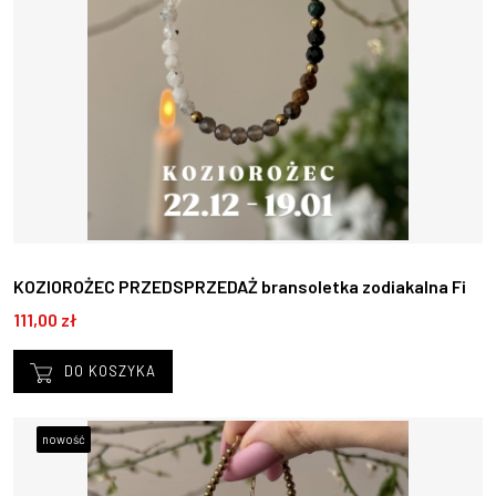
KOZIOROŻEC PRZEDSPRZEDAŻ bransoletka zodiakalna Fi
22.12 - 19.01
111,00 zł
DO KOSZYKA
nowość