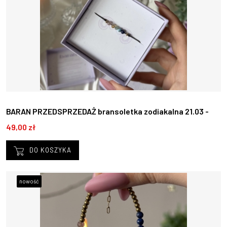
BARAN PRZEDSPRZEDAŻ bransoletka zodiakalna 21.03 -
19.04
49,00 zł
DO KOSZYKA
nowość