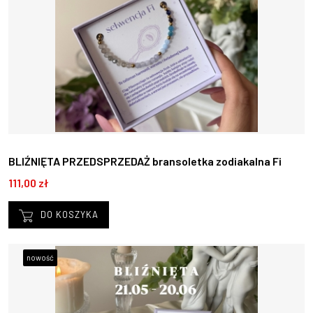
BLIŹNIĘTA PRZEDSPRZEDAŻ bransoletka zodiakalna Fi
21.05 -20.06
111,00 zł
DO KOSZYKA
nowość