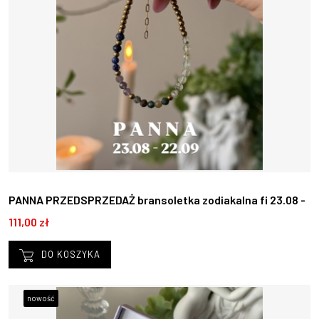
PANNA PRZEDSPRZEDAŻ bransoletka zodiakalna fi 23.08 -
22.09
111,00 zł
DO KOSZYKA
nowość