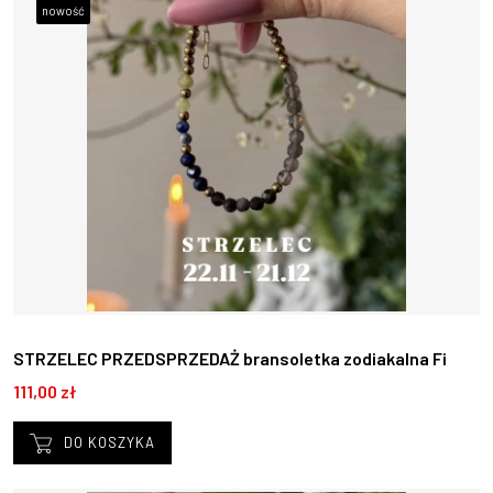
nowość
STRZELEC PRZEDSPRZEDAŻ bransoletka zodiakalna Fi
22.11 -21.12
111,00 zł
DO KOSZYKA