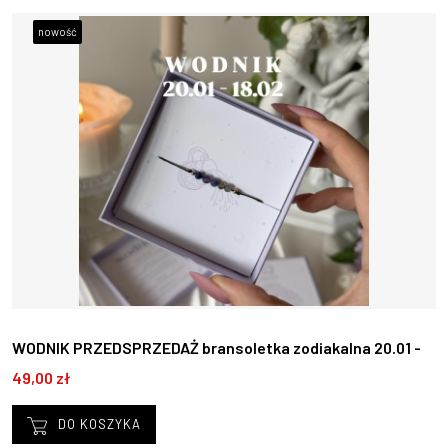
nowość
WODNIK PRZEDSPRZEDAŻ bransoletka zodiakalna 20.01 -
18.02
49,00 zł
DO KOSZYKA