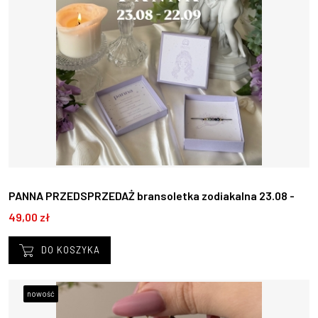
PANNA PRZEDSPRZEDAŻ bransoletka zodiakalna 23.08 -
22.09
49,00 zł
DO KOSZYKA
nowość