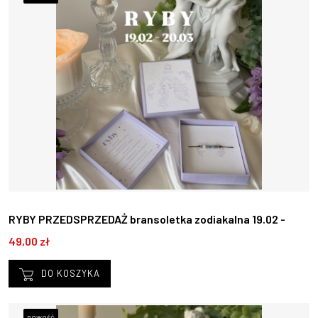
RYBY PRZEDSPRZEDAŻ bransoletka zodiakalna 19.02 -
20.03
49,00 zł
DO KOSZYKA
nowość