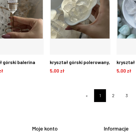
ł górski balerina
kryształ górski polerowany,
kryształ
zł
5,00 zł
5,00 zł
wana K6
kwarc, 2-2,5cm D74
O KOSZYKA
DO KOSZYKA
DO
«
1
2
3
Moje konto
Informacje