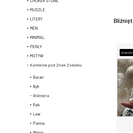
CHOKER STONE
MUSZLE
LITERY
Bliźnię
MEN
MINIMAL
PERŁY
nowość
MOTYW
Kamienie pod Znak Zodiaku
Baran
Byk
Bliźnięta
Rak
Lew
Panna
Waga