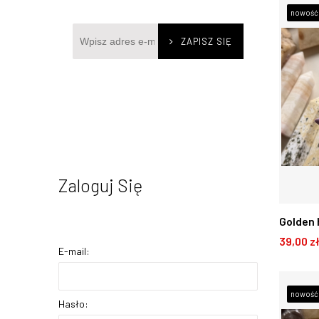
nowość
ZAPISZ SIĘ
Zaloguj Się
Golden 
39,00 z
plaster
E-mail:
D
nowość
Hasło: