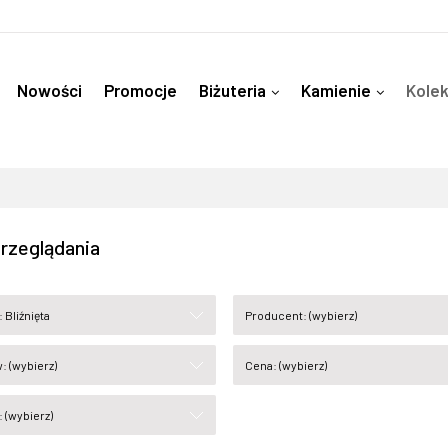
Nowości
Promocje
Biżuteria
Kamienie
Kolek
Kamienie pod Znak Zodiaku
Akcesoria
Instagram
rzeglądania
 Bliźnięta
Producent: (wybierz)
: (wybierz)
Cena: (wybierz)
 (wybierz)