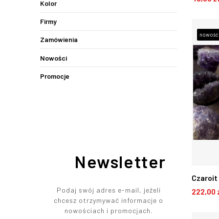
Kolor
bransol
D
Firmy
zaciąga
nowość
Zamówienia
Nowości
Promocje
Newsletter
Czaroit
Podaj swój adres e-mail, jeżeli
222,00 
chcesz otrzymywać informacje o
nowościach i promocjach.
D