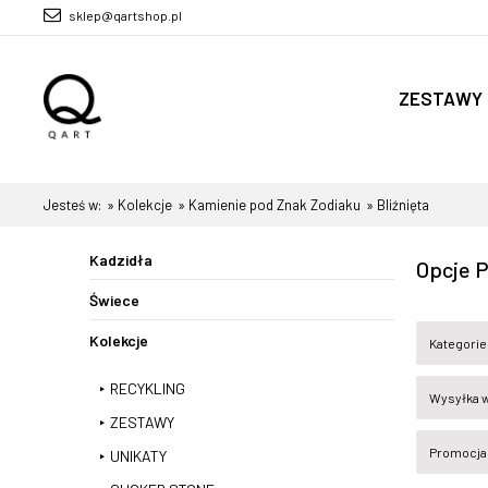
sklep@qartshop.pl
ZESTAWY
Firmy
Jesteś w:
»
Kolekcje
»
Kamienie pod Znak Zodiaku
»
Bliźnięta
Kadzidła
Opcje P
Świece
Kolekcje
Kategorie:
RECYKLING
Wysyłka w
ZESTAWY
Promocja:
UNIKATY