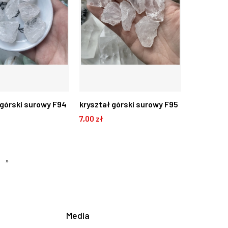
 górski surowy F94
kryształ górski surowy F95
7,00 zł
 KOSZYKA
DO KOSZYKA
»
Media