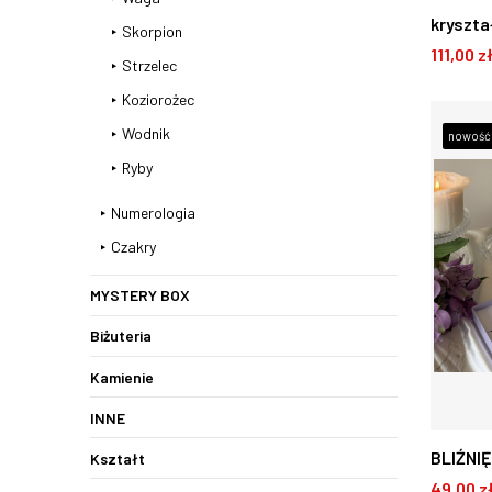
kryszta
Skorpion
111,00 z
Strzelec
Koziorożec
D
Wodnik
nowość
Ryby
Numerologia
Czakry
MYSTERY BOX
Biżuteria
Kamienie
INNE
BLIŹNI
Kształt
49,00 z
PRZED