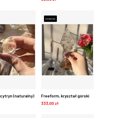
 KOSZYKA
DO KOSZYKA
nowość
cytryn (naturalny)
Freeform, kryształ górski
333,00 zł
na stojaku K20
 KOSZYKA
DO KOSZYKA