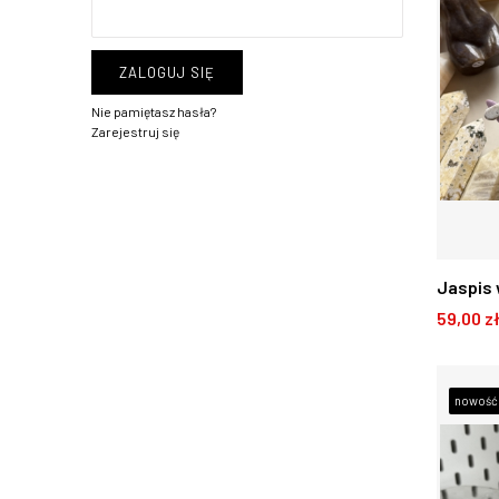
ZALOGUJ SIĘ
Nie pamiętasz hasła?
Zarejestruj się
Jaspis 
59,00 z
A20
D
nowość