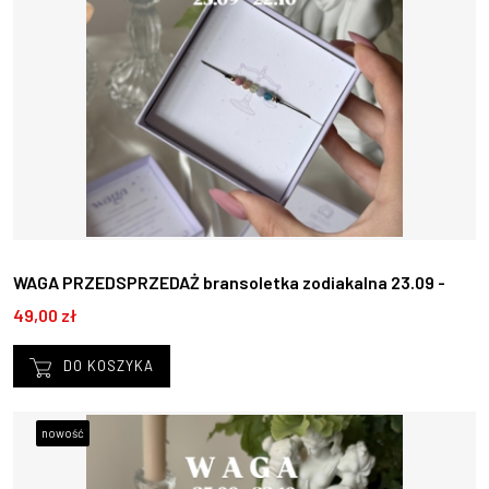
WAGA PRZEDSPRZEDAŻ bransoletka zodiakalna 23.09 -
22.10
49,00 zł
DO KOSZYKA
nowość