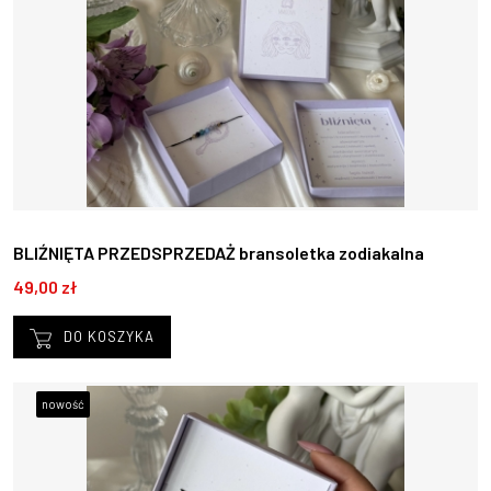
BLIŹNIĘTA PRZEDSPRZEDAŻ bransoletka zodiakalna
zaciągana 21.05 -20.06
49,00 zł
DO KOSZYKA
nowość