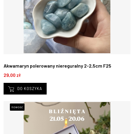
Akwamaryn polerowany niereguralny 2-2,5cm F25
29,00 zł
DO KOSZYKA
nowość