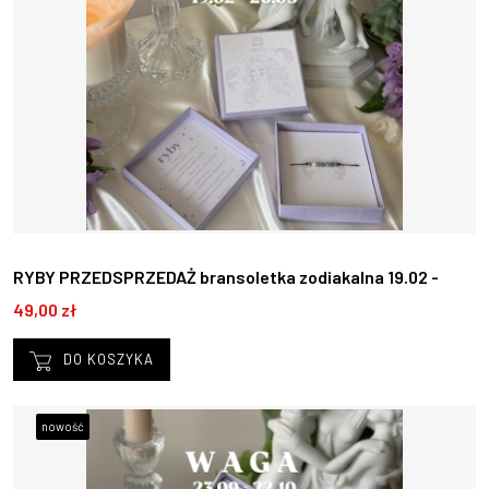
RYBY PRZEDSPRZEDAŻ bransoletka zodiakalna 19.02 -
20.03
49,00 zł
DO KOSZYKA
nowość