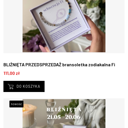
BLIŹNIĘTA PRZEDSPRZEDAŻ bransoletka zodiakalna Fi
21.05 -20.06
111,00 zł
DO KOSZYKA
nowość