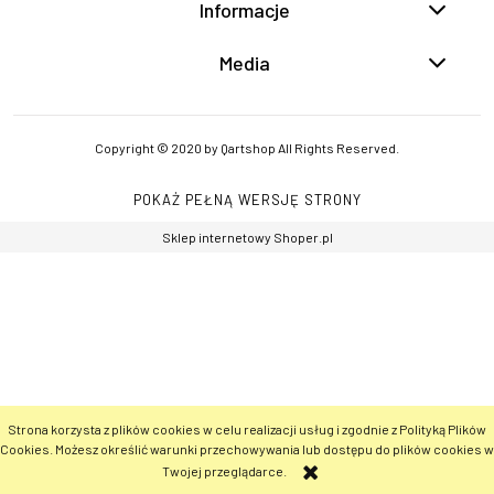
Informacje
Media
Copyright © 2020 by Qartshop All Rights Reserved.
POKAŻ PEŁNĄ WERSJĘ STRONY
Sklep internetowy Shoper.pl
Strona korzysta z plików cookies w celu realizacji usług i zgodnie z Polityką Plików
Cookies. Możesz określić warunki przechowywania lub dostępu do plików cookies w
Twojej przeglądarce.