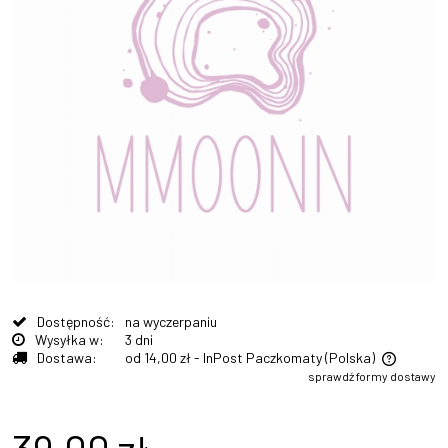
Dostępność:
na wyczerpaniu
Wysyłka w:
3 dni
Dostawa:
od 14,00 zł
- InPost Paczkomaty
(Polska)
sprawdź formy dostawy
Cena nie zawiera ewentualnych kosztów płatności